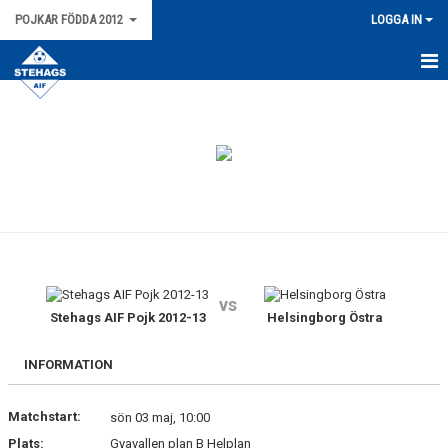
POJKAR FÖDDA 2012
LOGGA IN
HEM
BILDGALLERI
TRUPPEN
KONTAKT
KALENDER
vs
MATCHER
Stehags AIF Pojk 2012-13
Helsingborg Östra
NYHETER
INFORMATION
Matchstart:
sön 03 maj, 10:00
Plats:
Gyavallen plan B Helplan