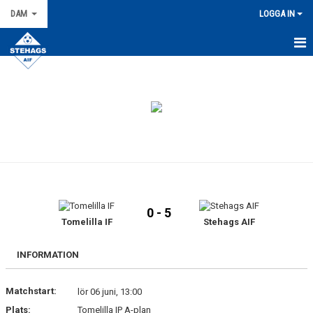
DAM
LOGGA IN
HEM
NYHETER
KALENDER
TRUPPEN
KONTAKT
0 - 5
MATCHER
Tomelilla IF
Stehags AIF
BILDGALLERI
INFORMATION
DOKUMENT
Matchstart:
lör 06 juni, 13:00
Plats:
Tomelilla IP A-plan
KIOSKLISTA