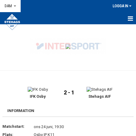
DAM
LOGGA IN
HEM
NYHETER
KALENDER
TRUPPEN
KONTAKT
2 - 1
MATCHER
IFK Osby
Stehags AIF
BILDGALLERI
INFORMATION
DOKUMENT
Matchstart:
ons 24 juni, 19:30
Plats:
Osby IP K11
KIOSKLISTA