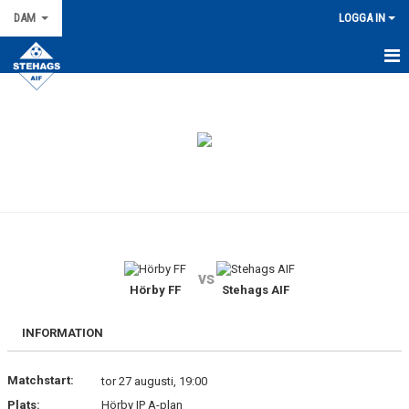
DAM
LOGGA IN
HEM
NYHETER
KALENDER
TRUPPEN
KONTAKT
vs
MATCHER
Hörby FF
Stehags AIF
BILDGALLERI
INFORMATION
DOKUMENT
Matchstart:
tor 27 augusti, 19:00
Plats:
Hörby IP A-plan
KIOSKLISTA