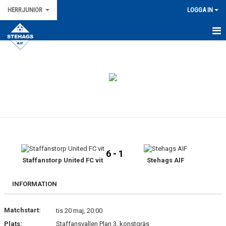
HERRJUNIOR
LOGGA IN
HEM
NYHETER
KALENDER
TRUPPEN
GÄSTBOK
6 - 1
BILDGALLERGI
Staffanstorp United FC vit
Stehags AIF
DOKUMENT
INFORMATION
KONTAKT
Matchstart:
tis 20 maj, 20:00
Plats:
Staffansvallen Plan 3, konstgräs
MATCHER