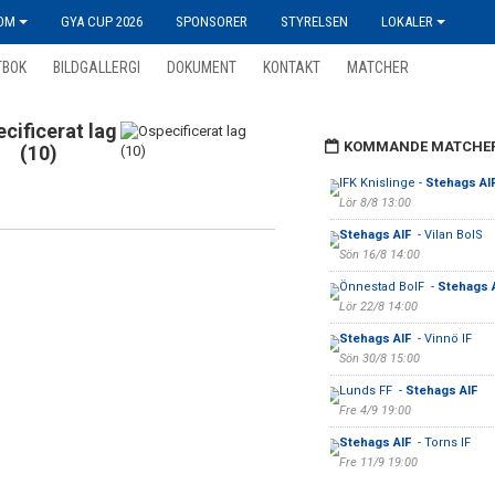
OM
GYA CUP 2026
SPONSORER
STYRELSEN
LOKALER
TBOK
BILDGALLERGI
DOKUMENT
KONTAKT
MATCHER
cificerat lag
KOMMANDE MATCHE
(10)
IFK Knislinge -
Stehags AI
Lör 8/8 13:00
Stehags AIF
- Vilan BoIS
Sön 16/8 14:00
Önnestad BoIF -
Stehags 
Lör 22/8 14:00
Stehags AIF
- Vinnö IF
Sön 30/8 15:00
Lunds FF -
Stehags AIF
Fre 4/9 19:00
Stehags AIF
- Torns IF
Fre 11/9 19:00