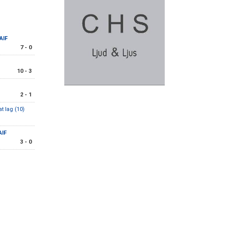
AIF
7 - 0
10 - 3
2 - 1
t lag (10)
AIF
3 - 0