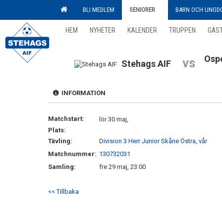
BLI MEDLEM
SENIORER
BARN OCH UNGD
HEM
NYHETER
KALENDER
TRUPPEN
GÄS
Ospe
vs
Stehags AIF
INFORMATION
Matchstart:
lör 30 maj,
Plats:
Tävling:
Division 3 Herr Junior Skåne Östra, vår
Matchnummer:
130732031
Samling:
fre 29 maj, 23:00
<< Tillbaka