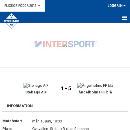
FLICKOR FÖDDA 2012
LOGGA IN
HEM
NYHETER
KALENDER
MATCHER
TRUPPEN
1 - 5
BILDGALLERI
Stehags AIF
Ängelholms FF blå
DOKUMENT
INFORMATION
Matchstart:
mån 15 juni, 19:00
Plats:
Gyavallen, Stehag B-plan 9-manna