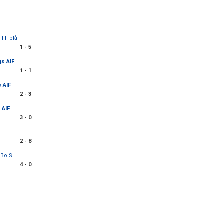
 FF blå
1 - 5
gs AIF
1 - 1
 AIF
2 - 3
 AIF
3 - 0
FF
2 - 8
 BoIS
4 - 0