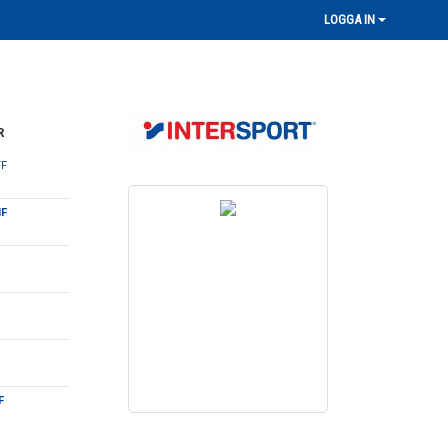
LOGGA IN
R
FF
IF
IF