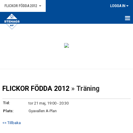
FLICKOR FÖDDA 2012
LOGGA IN
HEM
NYHETER
KALENDER
MATCHER
TRUPPEN
FLICKOR FÖDDA 2012
» Träning
BILDGALLERI
Tid:
tor 21 maj, 19:00 - 20:30
DOKUMENT
Plats:
Gyavallen A-Plan
<< Tillbaka