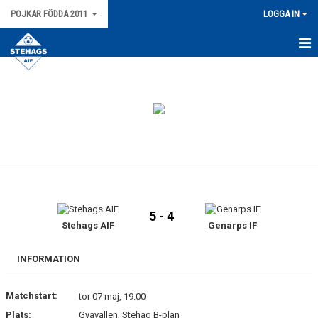
POJKAR FÖDDA 2011
LOGGA IN
HEM
NYHETER
KALENDER
MATCHER
TRUPPEN
5 - 4
SERIETABELL P15 SYDVÄSTRA C1 VÅR 2026
Stehags AIF
Genarps IF
BILDGALLERI
INFORMATION
DOKUMENT
Matchstart:
tor 07 maj, 19:00
Plats:
Gyavallen, Stehag B-plan