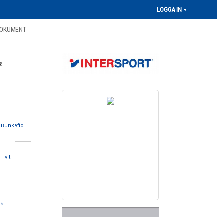
LOGGA IN
OKUMENT
R
 Bunkeflo
F vit
rg