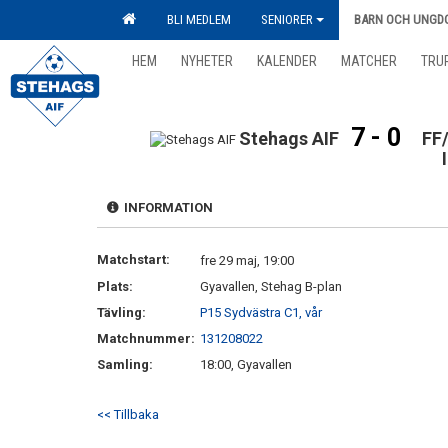
BLI MEDLEM
SENIORER
BARN OCH UNGD
HEM
NYHETER
KALENDER
MATCHER
TRU
7 - 0
Stehags AIF
FF
INFORMATION
Matchstart:
fre 29 maj, 19:00
Plats:
Gyavallen, Stehag B-plan
Tävling:
P15 Sydvästra C1, vår
Matchnummer:
131208022
Samling:
18:00, Gyavallen
<< Tillbaka