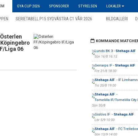
OM
GYA CUP 2026
SPONSORER
STYRELSEN
LOKALER
PPEN
SERIETABELL P15 SYDVÄSTRA C1 VÅR 2026
BILDGALLERI
D
Österlen
KOMMANDE MATCHE
/Köpingebro
IF/Liga 06
Lunds BK 3 -
Stehags AIF
Sön 16/8 16:15
Genarps IF -
Stehags AIF
Fre 21/8 18:30
Stehags AIF
- IF Limhamn
Tis 25/8 19:00
Stehags AIF
-
Tomelilla IF/Tomelilla City I
Sön 30/8
Gislövs IF -
Stehags AIF
Lör 5/9 10:00
Stehags AIF
- FC Trellebo
Sön 13/9 14:00