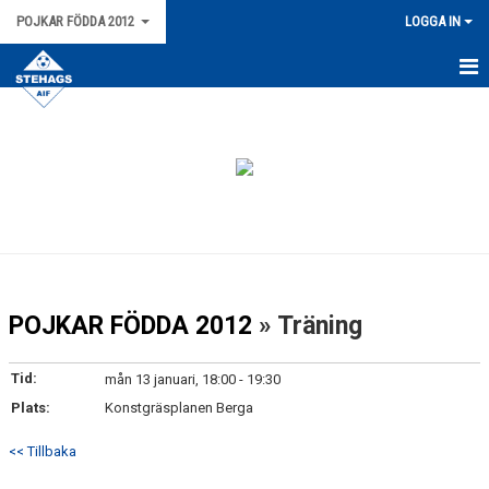
POJKAR FÖDDA 2012
LOGGA IN
HEM
BILDGALLERI
TRUPPEN
KONTAKT
KALENDER
POJKAR FÖDDA 2012
» Träning
MATCHER
Tid:
mån 13 januari, 18:00 - 19:30
NYHETER
Plats:
Konstgräsplanen Berga
<< Tillbaka