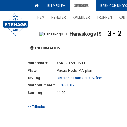
BLI MEDLEM
SENIORER
BARN OCH UNGD
HEM
NYHETER
KALENDER
TRUPPEN
KON
3 - 2
Hanaskogs IS
INFORMATION
Matchstart:
sön 12 april, 12:00
Plats:
Västra Heds IP A-plan
Tävling:
Division 3 Dam Östra Skåne
Matchnummer:
130331012
Samling:
11:00
<< Tillbaka