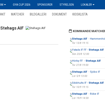
OM
GYA CUP 2026
SPONSORER
STYRELSEN
LOKALER
TAKT
MATCHER
BILDGALLERI
DOKUMENT
KIOSKLISTA
Stehags AIF
KOMMANDE MATCHE
Stehags AIF
- Hammenhö
Tor 13/8 19:15
Ystads IF FF -
Stehags AIF
Sön 23/8 12:00
Hörby FF -
Stehags AIF
Tor 27/8 19:00
Stehags AIF
- Sjöbo IF
Lör 5/9 13:00
Sibbhults IF -
Stehags AIF
Tor 10/9 19:15
Stehags AIF
- Röke IF
Lör 19/9 14:00