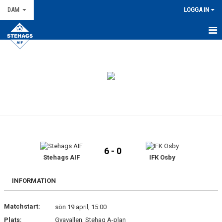
DAM
LOGGA IN
HEM
NYHETER
KALENDER
TRUPPEN
KONTAKT
6 - 0
MATCHER
Stehags AIF
IFK Osby
BILDGALLERI
INFORMATION
DOKUMENT
Matchstart:
sön 19 april, 15:00
Plats:
Gyavallen, Stehag A-plan
KIOSKLISTA