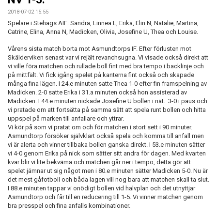
2018-07-02 15:55
Spelare i Stehags AIF: Sandra, Linnea L, Erika, Elin N, Natalie, Martina,
Catrine, Elina, Anna N, Madicken, Olivia, Josefine U, Thea och Louise.
Vårens sista match borta mot Asmundtorps IF. Efter förlusten mot
Skälderviken senast var vi rejält revanchsugna. Vi visade också direkt att
vi ville föra matchen och rullade boll fint med bra tempo i backlinje och
på mittfält. Vi fick igång spelet på kanterna fint också och skapade
många fina lägen. I 24.e minuten satte Thea 1-0 efter fin framspelning av
Madicken. 2-0 satte Erika i 31.a minuten också hon assisterad av
Madicken. I 44.e minuten nickade Josefine U bollen i nät. 3-0 i paus och
vi pratade om att fortsätta på samma sätt att spela runt bollen och hitta
uppspel på marken till anfallare och yttrar.
Vi kör på som vi pratat om och för matchen i stort sett i 90 minuter.
Asmundtorp försöker självklart också spela och komma till anfall men
vi är alerta och vinner tillbaka bollen ganska direkt. I 53.e minuten sätter
vi 4-0 genom Erika på nick som sätter sitt andra för dagen. Med kvarten
kvar blir vi lite bekväma och matchen går ner i tempo, detta gör att
spelet jämnar ut sig något men i 80.e minuten sätter Madicken 5-0. Nu är
det mest gåfotboll och båda lagen vill nog bara att matchen skall ta slut.
I 88.e minuten tappar vi onödigt bollen vid halvplan och det utnyttjar
Asmundtorp och får till en reducering till 1-5. Vi vinner matchen genom
bra presspel och fina anfalls kombinationer.