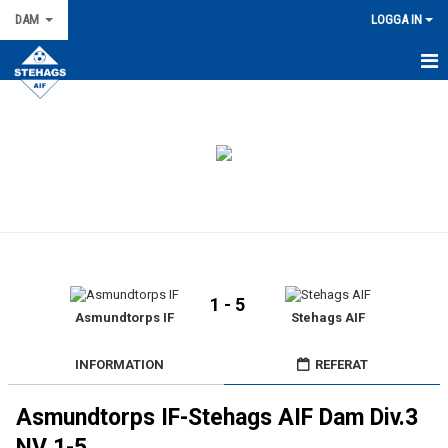
DAM
LOGGA IN
HEM
NYHETER
KALENDER
TRUPPEN
KONTAKT
1 - 5
MATCHER
Asmundtorps IF
Stehags AIF
BILDGALLERI
INFORMATION
REFERAT
DOKUMENT
Asmundtorps IF-Stehags AIF Dam Div.3
NV 1-5.
KIOSKLISTA