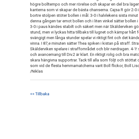
högre bolltempo och mer rörelse och skapar en del bra lägen.
kanterna som vi skapar de bästa chanserna. Cajsa R gör 2-0 i 
bortre stolpen stöter bollen i mål. 3-0 i halvlekens sista minu
denna gången tar emot bollen och i liten vinkel sätter bollen i
3-0 i paus kändes stabilt och säkert men när Skälderviken gör 3
stund, men vi lyckas hitta tillbaks till lugnet och kämpar hårt för
svängigt men långa stunder spelar vi riktigt fint och det kän
vinna. I 87,e minuten sätter Thea spiken i kistan på straff. St
Skälderviken spelare i straffområdet och blir nerdragen. 4-1!
och avancemang till Div.2 är klart. En riktigt rolig och bra m
skara hängivna supportrar. Tack till alla som följt och stöttat
som vid de flesta hemmamatcherna varit Boll flickor, Boll Liso
/Niklas
<< Tillbaka