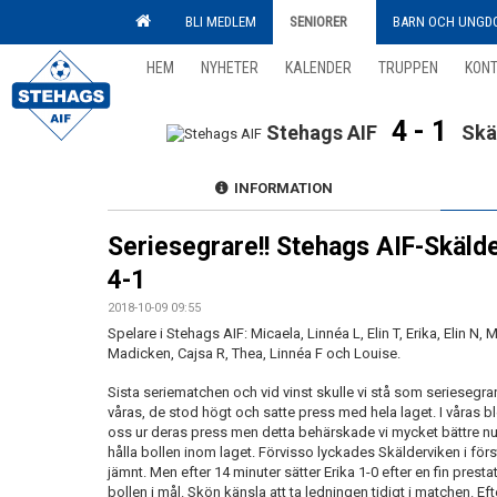
BLI MEDLEM
SENIORER
BARN OCH UNGD
HEM
NYHETER
KALENDER
TRUPPEN
KON
4 - 1
Stehags AIF
Skä
INFORMATION
Seriesegrare!! Stehags AIF-Skäld
4-1
2018-10-09 09:55
Spelare i Stehags AIF: Micaela, Linnéa L, Elin T, Erika, Elin N, 
Madicken, Cajsa R, Thea, Linnéa F och Louise.
Sista seriematchen och vid vinst skulle vi stå som seriesegra
våras, de stod högt och satte press med hela laget. I våras bl
oss ur deras press men detta behärskade vi mycket bättre nu.
hålla bollen inom laget. Förvisso lyckades Skälderviken i för
jämnt. Men efter 14 minuter sätter Erika 1-0 efter en fin prest
bollen i mål. Skön känsla att ta ledningen tidigt i matchen. E