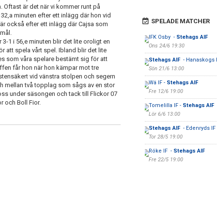
 Oftast är det när vi kommer runt på
32,a minuten efter ett inlägg där hon vid
SPELADE MATCHER
t är också efter ett inlägg där Cajsa som
 mål.
IFK Osby -
Stehags AIF
-1 i 56,e minuten blir det lite oroligt en
Ons 24/6 19:30
 att spela vårt spel. Ibland blir det lite
des som våra spelare bestämt sig för att
Stehags AIF
- Hanaskogs 
raffen får hon när hon kämpar mot tre
Sön 21/6 13:00
 stensäkert vid vänstra stolpen och segern
Wä IF -
Stehags AIF
atch mellan två topplag som sågs av en stor
Fre 12/6 19:00
 oss under säsongen och tack till Flickor 07
r och Boll Fior.
Tomelilla IF -
Stehags AIF
Lör 6/6 13:00
Stehags AIF
- Edenryds IF
Tor 28/5 19:00
Röke IF -
Stehags AIF
Fre 22/5 19:00