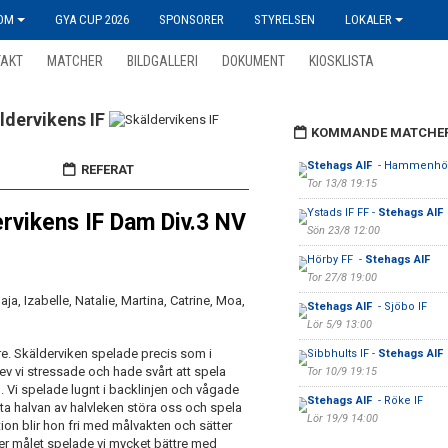
OM
GYA CUP 2026
SPONSORER
STYRELSEN
LOKALER
TAKT
MATCHER
BILDGALLERI
DOKUMENT
KIOSKLISTA
ldervikens IF
KOMMANDE MATCHE
Stehags AIF
- Hammenhö
REFERAT
Tor 13/8 19:15
Ystads IF FF -
Stehags AIF
ervikens IF Dam Div.3 NV
Sön 23/8 12:00
Hörby FF -
Stehags AIF
Tor 27/8 19:00
Maja, Izabelle, Natalie, Martina, Catrine, Moa,
Stehags AIF
- Sjöbo IF
Lör 5/9 13:00
re. Skälderviken spelade precis som i
Sibbhults IF -
Stehags AIF
ev vi stressade och hade svårt att spela
Tor 10/9 19:15
 Vi spelade lugnt i backlinjen och vågade
Stehags AIF
- Röke IF
sta halvan av halvleken störa oss och spela
Lör 19/9 14:00
ation blir hon fri med målvakten och sätter
fter målet spelade vi mycket bättre med