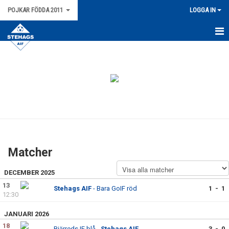
POJKAR FÖDDA 2011
LOGGA IN
HEM
NYHETER
KALENDER
MATCHER
TRUPPEN
Matcher
SERIETABELL P15 SYDVÄSTRA C1 VÅR 2026
DECEMBER 2025
BILDGALLERI
13
Stehags AIF
- Bara GoIF röd
1 - 1
12:30
DOKUMENT
JANUARI 2026
18
Bjärreds IF blå -
Stehags AIF
3 - 0