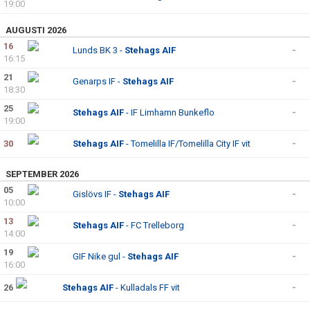
19:00
AUGUSTI 2026
16
Lunds BK 3 -
Stehags AIF
-
16:15
21
Genarps IF -
Stehags AIF
-
18:30
25
Stehags AIF
- IF Limhamn Bunkeflo
-
19:00
30
Stehags AIF
- Tomelilla IF/Tomelilla City IF vit
-
SEPTEMBER 2026
05
Gislövs IF -
Stehags AIF
-
10:00
13
Stehags AIF
- FC Trelleborg
-
14:00
19
GIF Nike gul -
Stehags AIF
-
16:00
26
Stehags AIF
- Kulladals FF vit
-