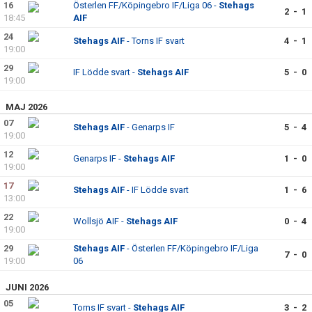
16
Österlen FF/Köpingebro IF/Liga 06 -
Stehags
2 - 1
18:45
AIF
24
Stehags AIF
- Torns IF svart
4 - 1
19:00
29
IF Lödde svart -
Stehags AIF
5 - 0
19:00
MAJ 2026
07
Stehags AIF
- Genarps IF
5 - 4
19:00
12
Genarps IF -
Stehags AIF
1 - 0
19:00
17
Stehags AIF
- IF Lödde svart
1 - 6
13:00
22
Wollsjö AIF -
Stehags AIF
0 - 4
19:00
29
Stehags AIF
- Österlen FF/Köpingebro IF/Liga
7 - 0
19:00
06
JUNI 2026
05
Torns IF svart -
Stehags AIF
3 - 2