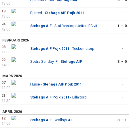
13:00
18
Bjärred -
Stehags AIF Pojk 2011
-
13:00
24
Stehags AIF
- Staffanstorp United FC vit
1 - 0
12:00
FEBRUARI 2026
08
Stehags AIF Pojk 2011
- Teckomatorp
-
12:00
22
Södra Sandby IF -
Stehags AIF
3 - 0
14:00
MARS 2026
07
Husie -
Stehags AIF Pojk 2011
-
12:00
21
Stehags AIF Pojk 2011
- Lilla torg
-
11:30
APRIL 2026
12
Stehags AIF
- Wollsjö AIF
3 - 1
14:00