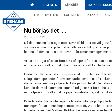
BLI MEDLEM
SENIORER
BARN OCH UNGD
HEM
NYHETER
KALENDER
TRUPPEN
KON
Nu börjas det ....
2016-01-07 14:24
Då damerna nu tar steget upp i Div 2 så blir det betydligt tuff
stanna kvar men då gäller det att alla satsar fullt på träningarn
hamna på den säkra sidan i div 2, måste man nämligen minst 
Vi har inte jagat efter att förstärka på spelarfronten utan de 
ett både bra o välkommet tillskott så vi fortsatt kan hålla två l
Underifrån flyttar äldsta ungdomslaget upp i dam och blir ett jä
U-lag i dam spelande. Återväxten under ser bra ut då Flicko
där vi gärna lånar några tjejer till U-laget om det skulle behö
kontakt där vi tillsammans hittar på roliga saker för att hålla 
några tjejer som valt att sluta pga barnafödande, valt familjeli
På ledarsidan har vi inte legat på latsidan utan jagat hjälpled
träningen för att kunna höja tempot inför div 2. Här har Alexa
lagledarrollen med Martina. Robban tar över assisterande rolle