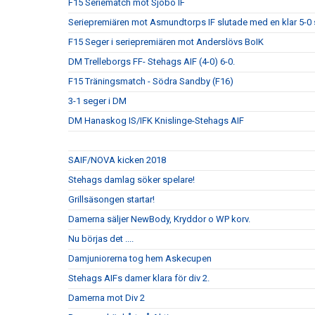
F15 Seriematch mot Sjöbo IF
Seriepremiären mot Asmundtorps IF slutade med en klar 5-0 
F15 Seger i seriepremiären mot Anderslövs BoIK
DM Trelleborgs FF- Stehags AIF (4-0) 6-0.
F15 Träningsmatch - Södra Sandby (F16)
3-1 seger i DM
DM Hanaskog IS/IFK Knislinge-Stehags AIF
SAIF/NOVA kicken 2018
Stehags damlag söker spelare!
Grillsäsongen startar!
Damerna säljer NewBody, Kryddor o WP korv.
Nu börjas det ....
Damjuniorerna tog hem Askecupen
Stehags AIFs damer klara för div 2.
Damerna mot Div 2