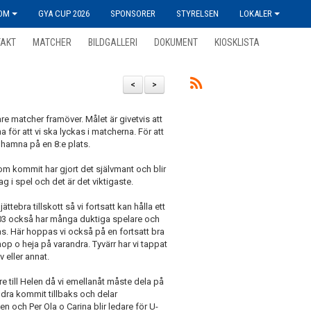
OM
GYA CUP 2026
SPONSORER
STYRELSEN
LOKALER
TAKT
MATCHER
BILDGALLERI
DOKUMENT
KIOSKLISTA
<
>
are matcher framöver. Målet är givetvis att
a för att vi ska lyckas i matcherna. För att
hamna på en 8:e plats.
som kommit har gjort det självmant och blir
ag i spel och det är det viktigaste.
ttebra tillskott så vi fortsatt kan hålla ett
r 03 också har många duktiga spelare och
vas. Här hoppas vi också på en fortsatt bra
ihop o heja på varandra. Tyvärr har vi tappat
v eller annat.
are till Helen då vi emellanåt måste dela på
ndra kommit tillbaks och delar
n och Per Ola o Carina blir ledare för U-