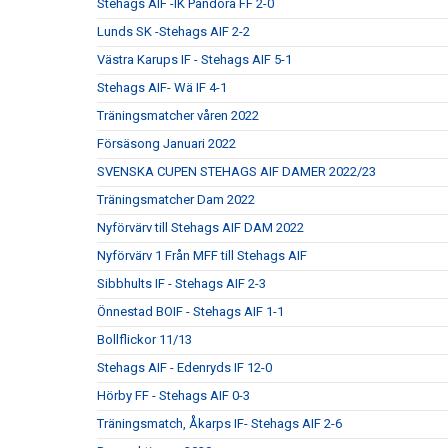
Stehags AIF -IK Pandora FF 2-0
Lunds SK -Stehags AIF 2-2
Västra Karups IF - Stehags AIF 5-1
Stehags AIF- Wä IF 4-1
Träningsmatcher våren 2022
Försäsong Januari 2022
SVENSKA CUPEN STEHAGS AIF DAMER 2022/23
Träningsmatcher Dam 2022
Nyförvärv till Stehags AIF DAM 2022
Nyförvärv 1 Från MFF till Stehags AIF
Sibbhults IF - Stehags AIF 2-3
Önnestad BOIF - Stehags AIF 1-1
Bollflickor 11/13
Stehags AIF - Edenryds IF 12-0
Hörby FF - Stehags AIF 0-3
Träningsmatch, Åkarps IF- Stehags AIF 2-6