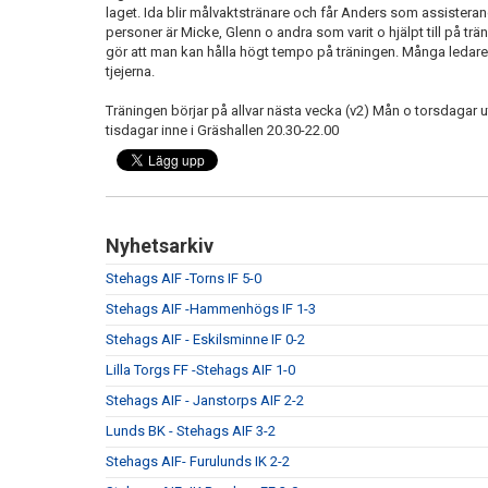
laget. Ida blir målvaktstränare och får Anders som assisteran
personer är Micke, Glenn o andra som varit o hjälpt till på trän
gör att man kan hålla högt tempo på träningen. Många ledare r
tjejerna.
Träningen börjar på allvar nästa vecka (v2) Mån o torsdagar
tisdagar inne i Gräshallen 20.30-22.00
Nyhetsarkiv
Stehags AIF -Torns IF 5-0
Stehags AIF -Hammenhögs IF 1-3
Stehags AIF - Eskilsminne IF 0-2
Lilla Torgs FF -Stehags AIF 1-0
Stehags AIF - Janstorps AIF 2-2
Lunds BK - Stehags AIF 3-2
Stehags AIF- Furulunds IK 2-2