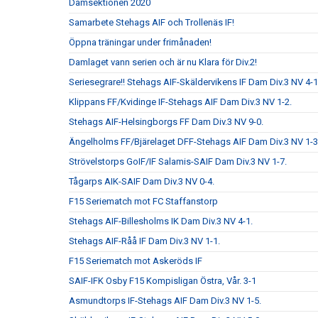
Damsektionen 2020
Samarbete Stehags AIF och Trollenäs IF!
Öppna träningar under frimånaden!
Damlaget vann serien och är nu Klara för Div.2!
Seriesegrare!! Stehags AIF-Skäldervikens IF Dam Div.3 NV 4-1
Klippans FF/Kvidinge IF-Stehags AIF Dam Div.3 NV 1-2.
Stehags AIF-Helsingborgs FF Dam Div.3 NV 9-0.
Ängelholms FF/Bjärelaget DFF-Stehags AIF Dam Div.3 NV 1-3
Strövelstorps GoIF/IF Salamis-SAIF Dam Div.3 NV 1-7.
Tågarps AIK-SAIF Dam Div.3 NV 0-4.
F15 Seriematch mot FC Staffanstorp
Stehags AIF-Billesholms IK Dam Div.3 NV 4-1.
Stehags AIF-Råå IF Dam Div.3 NV 1-1.
F15 Seriematch mot Askeröds IF
SAIF-IFK Osby F15 Kompisligan Östra, Vår. 3-1
Asmundtorps IF-Stehags AIF Dam Div.3 NV 1-5.