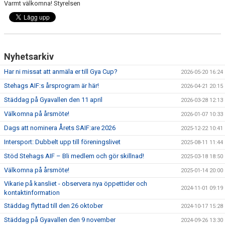
Varmt välkomna! Styrelsen
Nyhetsarkiv
Har ni missat att anmäla er till Gya Cup?
2026-05-20 16:24
Stehags AIF:s årsprogram är här!
2026-04-21 20:15
Städdag på Gyavallen den 11 april
2026-03-28 12:13
Välkomna på årsmöte!
2026-01-07 10:33
Dags att nominera Årets SAIF:are 2026
2025-12-22 10:41
Intersport: Dubbelt upp till föreningslivet
2025-08-11 11:44
Stöd Stehags AIF – Bli medlem och gör skillnad!
2025-03-18 18:50
Välkomna på årsmöte!
2025-01-14 20:00
Vikarie på kansliet - observera nya öppettider och
2024-11-01 09:19
kontaktinformation
Städdag flyttad till den 26 oktober
2024-10-17 15:28
Städdag på Gyavallen den 9 november
2024-09-26 13:30