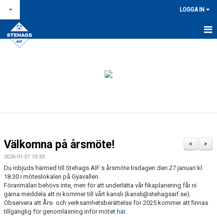
LOGGA IN
STARTSIDA
NYHETSARKIV
OM STEHAGS AIF
KONTAKT & ÖPPETTIDER
KALENDER
Välkomna på årsmöte!
<
>
BILDGALLERI
2026-01-07 10:33
Du inbjuds härmed till Stehags AIF:s årsmöte tisdagen den 27 januari kl.
FÖR LEDARE
18.30 i möteslokalen på Gyavallen.
Föranmälan behövs inte, men för att underlätta vår fikaplanering får ni
gärna meddela att ni kommer till vårt kansli (kansli@stehagsaif.se).
FÖRSÄLJNINGAR / LAGKASSOR
Observera att Års- och verksamhetsberättelse för 2025 kommer att finnas
tillgänglig för genomläsning inför mötet
här
.