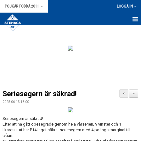
POJKAR FÖDDA 2011
LOGGA IN
HEM
NYHETER
KALENDER
MATCHER
TRUPPEN
Seriesegern är säkrad!
<
>
SERIETABELL P15 SYDVÄSTRA C1 VÅR 2026
2025-06-13 18:00
BILDGALLERI
Seriesegern är säkrad!
Efter att ha gått obesegrade genom hela vårserien, 9 vinster och 1
DOKUMENT
likaresultat har P14 laget säkrat seriesegern med 4 poängs marginal till
tvåan.