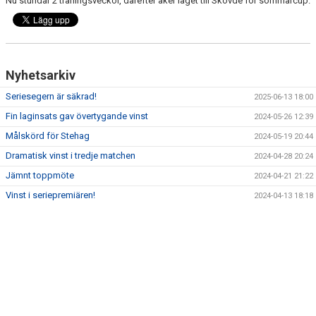
Nu stundar 2 träningsveckor, därefter åker laget till Skövde för sommarcup.
Nyhetsarkiv
Seriesegern är säkrad!
2025-06-13 18:00
Fin laginsats gav övertygande vinst
2024-05-26 12:39
Målskörd för Stehag
2024-05-19 20:44
Dramatisk vinst i tredje matchen
2024-04-28 20:24
Jämnt toppmöte
2024-04-21 21:22
Vinst i seriepremiären!
2024-04-13 18:18