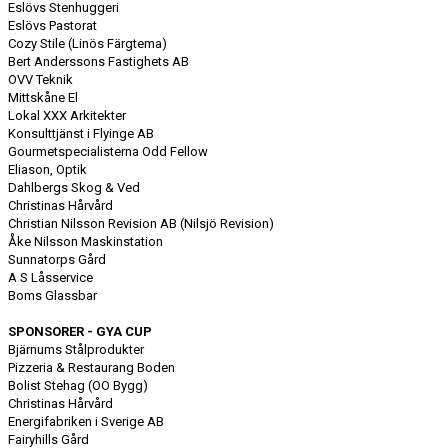
Eslövs Stenhuggeri
Eslövs Pastorat
Cozy Stile (Linös Färgtema)
Bert Anderssons Fastighets AB
OVV Teknik
Mittskåne El
Lokal XXX Arkitekter
Konsulttjänst i Flyinge AB
Gourmetspecialisterna Odd Fellow
Eliason, Optik
Dahlbergs Skog & Ved
Christinas Hårvård
Christian Nilsson Revision AB (Nilsjö Revision)
Åke Nilsson Maskinstation
Sunnatorps Gård
A S Låsservice
Boms Glassbar
SPONSORER - GYA CUP
Bjärnums Stålprodukter
Pizzeria & Restaurang Boden
Bolist Stehag (OO Bygg)
Christinas Hårvård
Energifabriken i Sverige AB
Fairyhills Gård