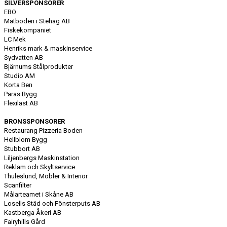
SILVERSPONSORER
EBO
Matboden i Stehag AB
Fiskekompaniet
LC Mek
Henriks mark & maskinservice
Sydvatten AB
Bjärnums Stålprodukter
Studio AM
Korta Ben
Paras Bygg
Flexilast AB
BRONSSPONSORER
Restaurang Pizzeria Boden
Hellblom Bygg
Stubbort AB
Liljenbergs Maskinstation
Reklam och Skyltservice
Thuleslund, Möbler & Interiör
Scanfilter
Målarteamet i Skåne AB
Losells Städ och Fönsterputs AB
Kastberga Åkeri AB
Fairyhills Gård