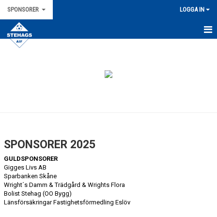
SPONSORER
LOGGA IN
HEM
NYHETER
SPONSORER 2025
GULDSPONSORER
Gigges Livs AB
Sparbanken Skåne
Wright´s Damm & Trädgård & Wrights Flora
Bolist Stehag (OO Bygg)
Länsförsäkringar Fastighetsförmedling Eslöv