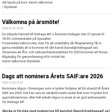
det bjuds på korv. Varmt välkomna!
/ Styrelsen
Välkomna på årsmöte!
2026-01-07 10:33
Du inbjuds härmed till Stehags AIF:s årsmöte tisdagen den 27 januari kl.
18.30 i möteslokalen på Gyavallen.
Föranmälan behövs inte, men för att underlätta vår fikaplanering får ni
gärna meddela att ni kommer till vårt kansli (kansli@stehagsaif.se).
Observera att Års- och verksamhetsberättelse för 2025 kommer att finnas
tillgänglig för genomläsning inför mötet
här
.
Varmt välkomna! Styrelsen
Dags att nominera Årets SAIF:are 2026
2025-12-22 10:41
Nominera någon i föreningen som ni tycker förtjänar att bli utsedd till Årets
SAIF:are 2026. Det kan vara en särskild insats under året som ni tycker bör
uppmärksammas, eller helt enkelt någon ni anser är en god ambassadör
för Stehags AIF.
Skicka in förslag med motivering till kansliet (kansli@stehagsaif.se)