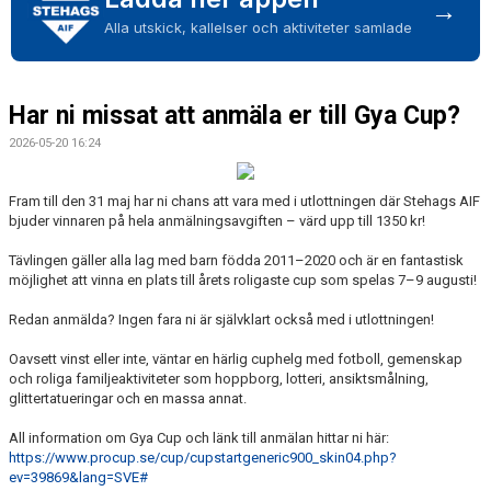
→
Alla utskick, kallelser och aktiviteter samlade
Har ni missat att anmäla er till Gya Cup?
2026-05-20 16:24
Fram till den 31 maj har ni chans att vara med i utlottningen där Stehags AIF
bjuder vinnaren på hela anmälningsavgiften – värd upp till 1350 kr!
Tävlingen gäller alla lag med barn födda 2011–2020 och är en fantastisk
möjlighet att vinna en plats till årets roligaste cup som spelas 7–9 augusti!
Redan anmälda? Ingen fara ni är självklart också med i utlottningen!
Oavsett vinst eller inte, väntar en härlig cuphelg med fotboll, gemenskap
och roliga familjeaktiviteter som hoppborg, lotteri, ansiktsmålning,
glittertatueringar och en massa annat.
All information om Gya Cup och länk till anmälan hittar ni här:
https://www.procup.se/cup/cupstartgeneric900_skin04.php?
ev=39869&lang=SVE#