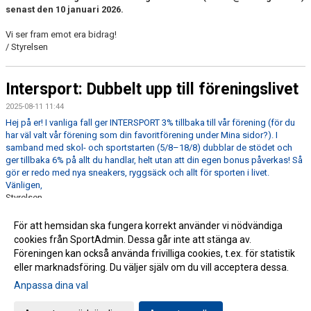
senast den 10 januari 2026.
Vi ser fram emot era bidrag!
/ Styrelsen
Intersport: Dubbelt upp till föreningslivet
2025-08-11 11:44
Hej på er! I vanliga fall ger INTERSPORT 3% tillbaka till vår förening (för du
har väl valt vår förening som din favoritförening under Mina sidor?). I
samband med skol- och sportstarten (5/8–18/8) dubblar de stödet och
ger tillbaka 6% på allt du handlar, helt utan att din egen bonus påverkas! Så
gör er redo med nya sneakers, ryggsäck och allt för sporten i livet.
Vänligen,
Styrelsen
Stehags AIF
För att hemsidan ska fungera korrekt använder vi nödvändiga
cookies från SportAdmin. Dessa går inte att stänga av.
Fler nyheter >>
Föreningen kan också använda frivilliga cookies, t.ex. för statistik
eller marknadsföring. Du väljer själv om du vill acceptera dessa.
Anpassa dina val
Cookie-inställningar
Gå till Webbversion