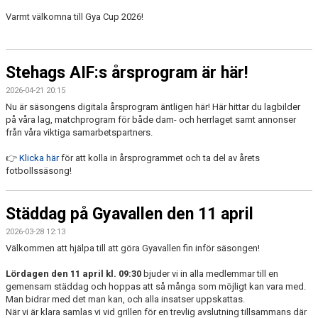
Varmt välkomna till Gya Cup 2026!
Stehags AIF:s årsprogram är här!
2026-04-21 20:15
Nu är säsongens digitala årsprogram äntligen här! Här hittar du lagbilder
på våra lag, matchprogram för både dam- och herrlaget samt annonser
från våra viktiga samarbetspartners.
👉
Klicka här
för att kolla in årsprogrammet och ta del av årets
fotbollssäsong!
Städdag på Gyavallen den 11 april
2026-03-28 12:13
Välkommen att hjälpa till att göra Gyavallen fin inför säsongen!
Lördagen den 11 april kl. 09:30
bjuder vi in alla medlemmar till en
gemensam städdag och hoppas att så många som möjligt kan vara med.
Man bidrar med det man kan, och alla insatser uppskattas.
När vi är klara samlas vi vid grillen för en trevlig avslutning tillsammans där