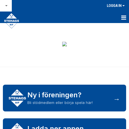
LOGGA IN
STARTSIDA
NYHETSARKIV
OM STEHAGS AIF
KONTAKT & ÖPPETTIDER
KALENDER
BILDGALLERI
Ny i föreningen?
→
Bli stödmedlem eller börja spela här!
FÖR LEDARE
FÖRSÄLJNINGAR / LAGKASSOR
Ladda ner appen