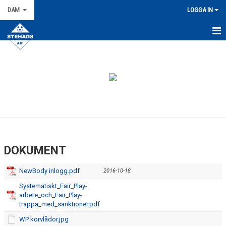
DAM
LOGGA IN
HEM
NYHETER
KALENDER
TRUPPEN
KONTAKT
DOKUMENT
MATCHER
NewBody inlogg.pdf
2016-10-18
BILDGALLERI
Systematiskt_Fair_Play-
arbete_och_Fair_Play-
DOKUMENT
trappa_med_sanktioner.pdf
WP korvlådor.jpg
KIOSKLISTA