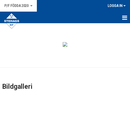
P/F FÖDDA 2020
LOGGA IN
HEM
NYHETER
KALENDER
MATCHER
BILDGALLERI
Bildgalleri
DOKUMENT