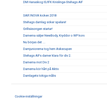
DM Hanaskog IS/IFK Knislinge-Stehags AIF
SAIF/NOVA kicken 2018
Stehags damlag söker spelare!
Grillsäsongen startar!
Damerna säljer NewBody, Kryddor o WP korv.
Nu börjas det ....
Damjuniorerna tog hem Askecupen
Stehags AIFs damer klara för div 2.
Damerna mot Div 2
Damerna kör hårt på Aktiv
Damlagets tokiga målis
Cookie-inställningar