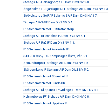
Stehags AIF-Helsingborgs FF Dam Div.3 NV 9-0.
Ängelholms FF/Bjärelaget DFF-Stehags AIF Dam Div.3 NV 1-3
Strövelstorps GoIF/IF Salamis-SAIF Dam Div.3 NV 1-7.
Tågarps AIK-SAIF Dam Div.3 NV 0-4.
F15 Seriematch mot FC Staffanstorp
Stehags AIF-Billesholms IK Dam Div.3 NV 4-1.
Stehags AIF-Råå IF Dam Div.3 NV 1-1.
F15 Seriematch mot Askeröds IF
SAIF-IFK Osby F15 Kompisligan Östra, Vår. 3-1
Asmundtorps IF-Stehags AIF Dam Div.3 NV 1-5.
Skäldervikens IF-Stehags AIF Dam Div.3 NV 5-0.
F15 Seriematch mot Sövestad IF
F15 Seriematch mot Lunds BK
Stehags AIF-Klippans FF/Kvidinge IF Dam Div.3 NV 4-1
Helsingborgs FF-Stehags AIF Dam Div.3 NV 0-8.
F15 Seriematch mot Uppåkra IF