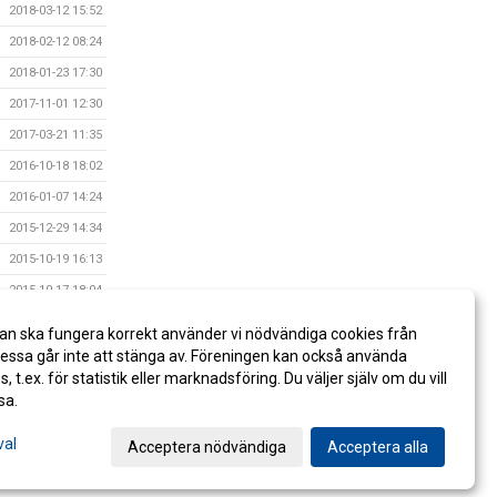
2018-03-12 15:52
2018-02-12 08:24
2018-01-23 17:30
2017-11-01 12:30
2017-03-21 11:35
2016-10-18 18:02
2016-01-07 14:24
2015-12-29 14:34
2015-10-19 16:13
2015-10-17 18:04
2015-01-19 20:26
an ska fungera korrekt använder vi nödvändiga cookies från
2014-03-12 17:47
ssa går inte att stänga av. Föreningen kan också använda
es, t.ex. för statistik eller marknadsföring. Du väljer själv om du vill
sa.
val
Acceptera nödvändiga
Acceptera alla