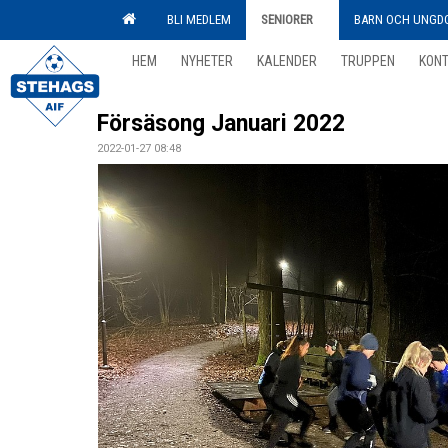
BLI MEDLEM
SENIORER
BARN OCH UNGD
HEM
NYHETER
KALENDER
TRUPPEN
KON
Försäsong Januari 2022
2022-01-27 08:48