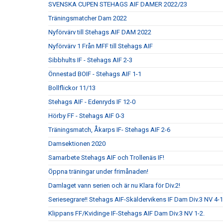
SVENSKA CUPEN STEHAGS AIF DAMER 2022/23
Träningsmatcher Dam 2022
Nyförvärv till Stehags AIF DAM 2022
Nyförvärv 1 Från MFF till Stehags AIF
Sibbhults IF - Stehags AIF 2-3
Önnestad BOIF - Stehags AIF 1-1
Bollflickor 11/13
Stehags AIF - Edenryds IF 12-0
Hörby FF - Stehags AIF 0-3
Träningsmatch, Åkarps IF- Stehags AIF 2-6
Damsektionen 2020
Samarbete Stehags AIF och Trollenäs IF!
Öppna träningar under frimånaden!
Damlaget vann serien och är nu Klara för Div.2!
Seriesegrare!! Stehags AIF-Skäldervikens IF Dam Div.3 NV 4-1
Klippans FF/Kvidinge IF-Stehags AIF Dam Div.3 NV 1-2.