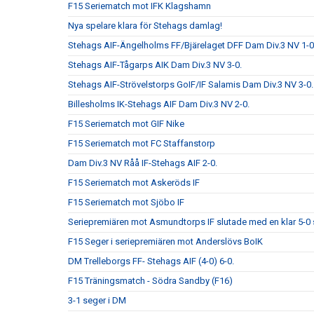
F15 Seriematch mot IFK Klagshamn
Nya spelare klara för Stehags damlag!
Stehags AIF-Ängelholms FF/Bjärelaget DFF Dam Div.3 NV 1-0
Stehags AIF-Tågarps AIK Dam Div.3 NV 3-0.
Stehags AIF-Strövelstorps GoIF/IF Salamis Dam Div.3 NV 3-0.
Billesholms IK-Stehags AIF Dam Div.3 NV 2-0.
F15 Seriematch mot GIF Nike
F15 Seriematch mot FC Staffanstorp
Dam Div.3 NV Råå IF-Stehags AIF 2-0.
F15 Seriematch mot Askeröds IF
F15 Seriematch mot Sjöbo IF
Seriepremiären mot Asmundtorps IF slutade med en klar 5-0 
F15 Seger i seriepremiären mot Anderslövs BoIK
DM Trelleborgs FF- Stehags AIF (4-0) 6-0.
F15 Träningsmatch - Södra Sandby (F16)
3-1 seger i DM