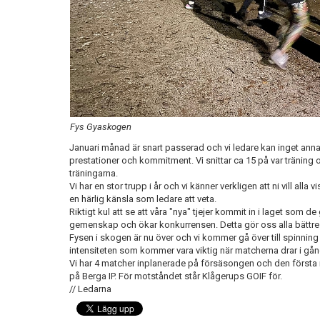
Fys Gyaskogen
Januari månad är snart passerad och vi ledare kan inget anna
prestationer och kommitment. Vi snittar ca 15 på var träning oc
träningarna.
Vi har en stor trupp i år och vi känner verkligen att ni vill alla v
en härlig känsla som ledare att veta.
Riktigt kul att se att våra "nya" tjejer kommit in i laget som de g
gemenskap och ökar konkurrensen. Detta gör oss alla bättre
Fysen i skogen är nu över och vi kommer gå över till spinning 
intensiteten som kommer vara viktig när matcherna drar i gå
Vi har 4 matcher inplanerade på försäsongen och den första
på Berga IP. För motståndet står Klågerups GOIF för.
// Ledarna