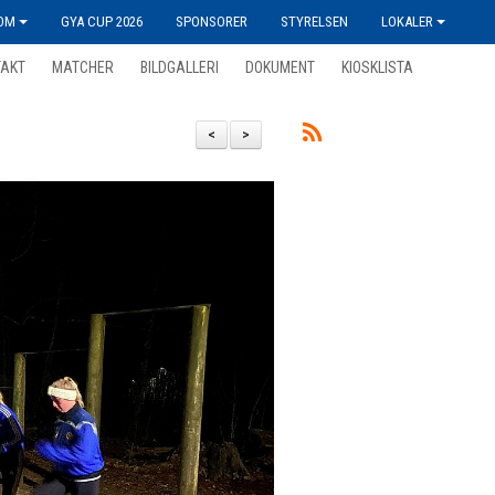
OM
GYA CUP 2026
SPONSORER
STYRELSEN
LOKALER
TAKT
MATCHER
BILDGALLERI
DOKUMENT
KIOSKLISTA
<
>