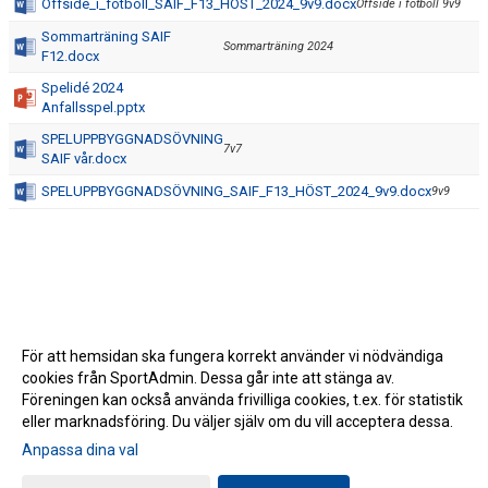
Offside_i_fotboll_SAIF_F13_HOST_2024_9v9.docx
Offside i fotboll 9v9
Sommarträning SAIF
Sommarträning 2024
F12.docx
Spelidé 2024
Anfallsspel.pptx
SPELUPPBYGGNADSÖVNING
7v7
SAIF vår.docx
SPELUPPBYGGNADSÖVNING_SAIF_F13_HÖST_2024_9v9.docx
9v9
För att hemsidan ska fungera korrekt använder vi nödvändiga
cookies från SportAdmin. Dessa går inte att stänga av.
Föreningen kan också använda frivilliga cookies, t.ex. för statistik
eller marknadsföring. Du väljer själv om du vill acceptera dessa.
Anpassa dina val
Cookie-inställningar
Gå till Webbversion