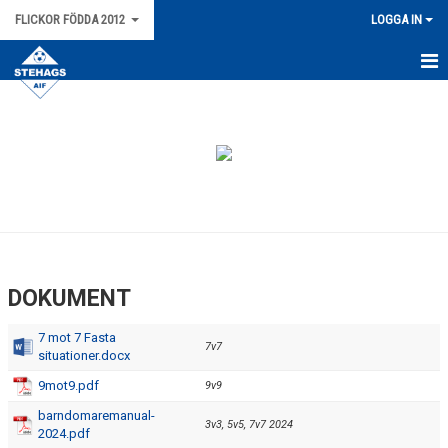
FLICKOR FÖDDA 2012
LOGGA IN
HEM
NYHETER
KALENDER
MATCHER
TRUPPEN
DOKUMENT
BILDGALLERI
7 mot 7 Fasta
7v7
situationer.docx
DOKUMENT
9mot9.pdf
9v9
barndomaremanual-
3v3, 5v5, 7v7 2024
2024.pdf