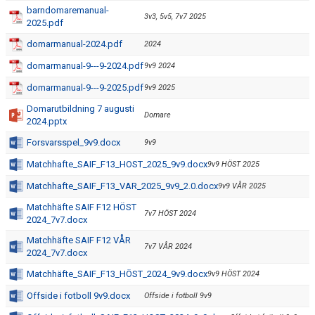
barndomaremanual-
3v3, 5v5, 7v7 2025
2025.pdf
domarmanual-2024.pdf
2024
domarmanual-9---9-2024.pdf
9v9 2024
domarmanual-9---9-2025.pdf
9v9 2025
Domarutbildning 7 augusti
Domare
2024.pptx
Forsvarsspel_9v9.docx
9v9
Matchhafte_SAIF_F13_HOST_2025_9v9.docx
9v9 HÖST 2025
Matchhafte_SAIF_F13_VAR_2025_9v9_2.0.docx
9v9 VÅR 2025
Matchhäfte SAIF F12 HÖST
7v7 HÖST 2024
2024_7v7.docx
Matchhäfte SAIF F12 VÅR
7v7 VÅR 2024
2024_7v7.docx
Matchhäfte_SAIF_F13_HÖST_2024_9v9.docx
9v9 HÖST 2024
Offside i fotboll 9v9.docx
Offside i fotboll 9v9