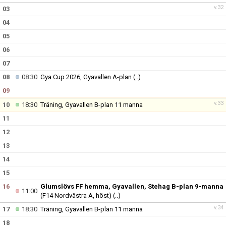
v.32
03
04
05
06
07
08
08:30
Gya Cup 2026, Gyavallen A-plan
(..)
09
v.33
10
18:30
Träning, Gyavallen B-plan 11 manna
11
12
13
14
15
16
Glumslövs FF hemma, Gyavallen, Stehag B-plan 9-manna
11:00
(F14 Nordvästra A, höst)
(..)
v.34
17
18:30
Träning, Gyavallen B-plan 11 manna
18