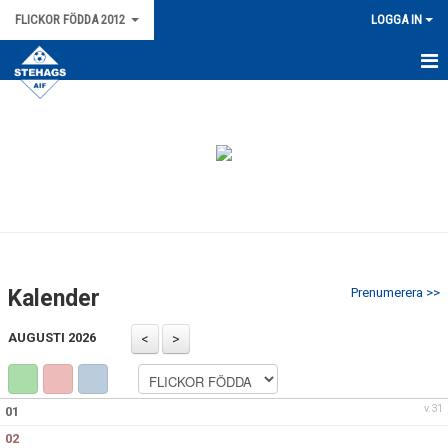
FLICKOR FÖDDA 2012
LOGGA IN
HEM
NYHETER
KALENDER
MATCHER
TRUPPEN
Kalender
Prenumerera >>
BILDGALLERI
AUGUSTI 2026
DOKUMENT
v.31
01
02