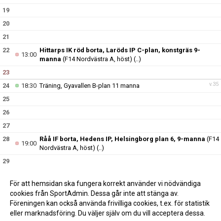
19
20
21
22
Hittarps IK röd borta, Laröds IP C-plan, konstgräs 9-
13:00
manna
(F14 Nordvästra A, höst)
(..)
23
v.35
24
18:30
Träning, Gyavallen B-plan 11 manna
25
26
27
28
Råå IF borta, Hedens IP, Helsingborg plan 6, 9-manna
(F14
19:00
Nordvästra A, höst)
(..)
29
30
För att hemsidan ska fungera korrekt använder vi nödvändiga
v.36
31
18:30
Träning, Gyavallen B-plan 11 manna
cookies från SportAdmin. Dessa går inte att stänga av.
Föreningen kan också använda frivilliga cookies, t.ex. för statistik
eller marknadsföring. Du väljer själv om du vill acceptera dessa.