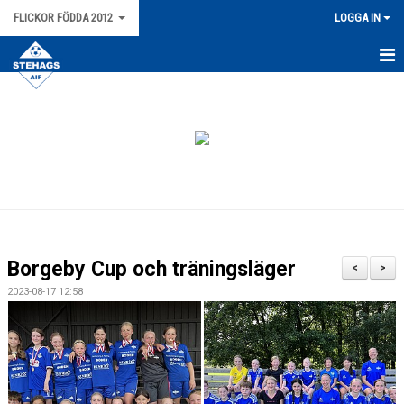
FLICKOR FÖDDA 2012
LOGGA IN
HEM
NYHETER
KALENDER
MATCHER
TRUPPEN
Borgeby Cup och träningsläger
<
>
BILDGALLERI
2023-08-17 12:58
DOKUMENT