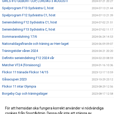
GIRLS IFÖ GEBERIT CUP, LÖRDAG 3 AUGUSTI
2024-07-21 20:27
Spelprogram F13 Sydvästra C, höst
2024-07-13 21:44
Spelprogram F12 Sydvästra C1, höst
2024-07-13 21:39
Serieindelning F12 Sydvästra C1, höst
2024-07-02 21:51
Serieindelning F13 Sydvästra C, höst
2024-07-02 11:17
Sommaravslutning 17/6
2024-06-24 14:53
Nationaldagsfirande och träning av Herr-laget
2024-06-09 09:07
Träningstider våren 2024
2024-04-21 20:20
Definitiv serieindelning F12 2024 vår
2024-02-23 08:59
Matcher VT24 (försäsong)
2024-01-16 10:36
Flickor 11 tränade Flickor 14/15
2023-12-17 13:59
Gåsacupen 2023
2023-10-29 23:12
Flickor 11 intar Olympia
2023-08-29 12:56
Borgeby Cup och träningsläger
2023-08-17 12:58
Definitiv serieindelning F11 2023 höst
2023-07-06 15:03
Gya Cup 2023
För att hemsidan ska fungera korrekt använder vi nödvändiga
2023-03-06 14:33
cookies från SportAdmin. Dessa går inte att stänga av.