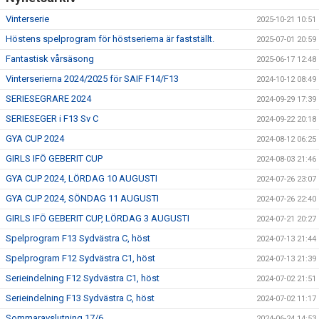
Vinterserie
2025-10-21 10:51
Höstens spelprogram för höstserierna är fastställt.
2025-07-01 20:59
Fantastisk vårsäsong
2025-06-17 12:48
Vinterserierna 2024/2025 för SAIF F14/F13
2024-10-12 08:49
SERIESEGRARE 2024
2024-09-29 17:39
SERIESEGER i F13 Sv C
2024-09-22 20:18
GYA CUP 2024
2024-08-12 06:25
GIRLS IFÖ GEBERIT CUP
2024-08-03 21:46
GYA CUP 2024, LÖRDAG 10 AUGUSTI
2024-07-26 23:07
GYA CUP 2024, SÖNDAG 11 AUGUSTI
2024-07-26 22:40
GIRLS IFÖ GEBERIT CUP, LÖRDAG 3 AUGUSTI
2024-07-21 20:27
Spelprogram F13 Sydvästra C, höst
2024-07-13 21:44
Spelprogram F12 Sydvästra C1, höst
2024-07-13 21:39
Serieindelning F12 Sydvästra C1, höst
2024-07-02 21:51
Serieindelning F13 Sydvästra C, höst
2024-07-02 11:17
Sommaravslutning 17/6
2024-06-24 14:53