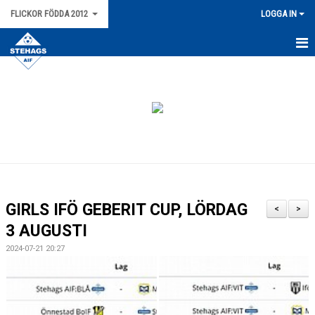
FLICKOR FÖDDA 2012
LOGGA IN
HEM
NYHETER
KALENDER
MATCHER
TRUPPEN
GIRLS IFÖ GEBERIT CUP, LÖRDAG
<
>
BILDGALLERI
3 AUGUSTI
2024-07-21 20:27
DOKUMENT