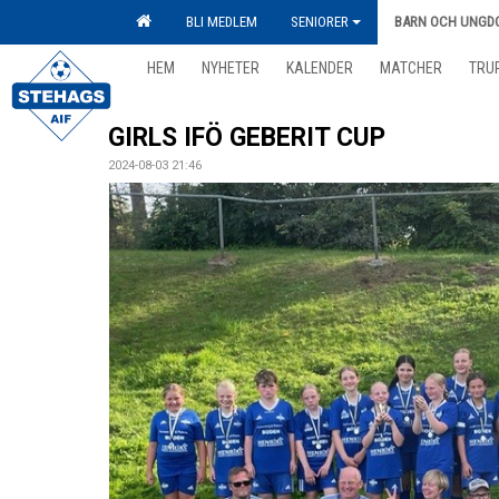
BLI MEDLEM
SENIORER
BARN OCH UNGD
HEM
NYHETER
KALENDER
MATCHER
TRU
GIRLS IFÖ GEBERIT CUP
2024-08-03 21:46