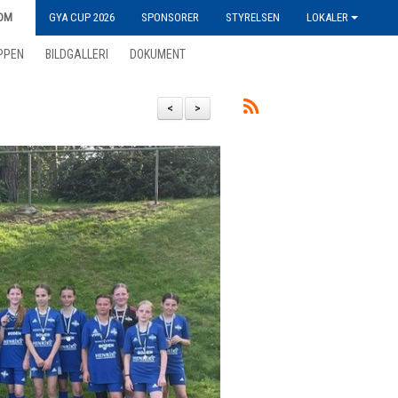
OM
GYA CUP 2026
SPONSORER
STYRELSEN
LOKALER
PPEN
BILDGALLERI
DOKUMENT
<
>