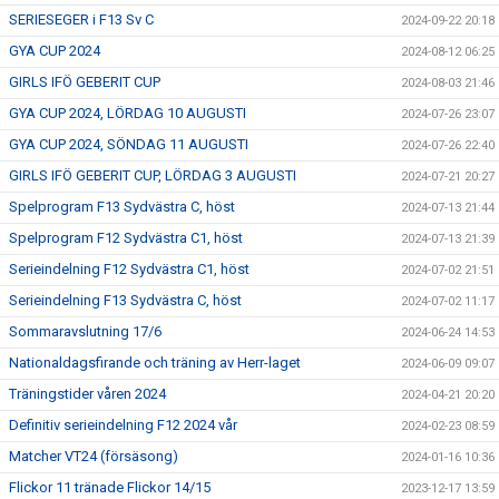
SERIESEGER i F13 Sv C
2024-09-22 20:18
GYA CUP 2024
2024-08-12 06:25
GIRLS IFÖ GEBERIT CUP
2024-08-03 21:46
GYA CUP 2024, LÖRDAG 10 AUGUSTI
2024-07-26 23:07
GYA CUP 2024, SÖNDAG 11 AUGUSTI
2024-07-26 22:40
GIRLS IFÖ GEBERIT CUP, LÖRDAG 3 AUGUSTI
2024-07-21 20:27
Spelprogram F13 Sydvästra C, höst
2024-07-13 21:44
Spelprogram F12 Sydvästra C1, höst
2024-07-13 21:39
Serieindelning F12 Sydvästra C1, höst
2024-07-02 21:51
Serieindelning F13 Sydvästra C, höst
2024-07-02 11:17
Sommaravslutning 17/6
2024-06-24 14:53
Nationaldagsfirande och träning av Herr-laget
2024-06-09 09:07
Träningstider våren 2024
2024-04-21 20:20
Definitiv serieindelning F12 2024 vår
2024-02-23 08:59
Matcher VT24 (försäsong)
2024-01-16 10:36
Flickor 11 tränade Flickor 14/15
2023-12-17 13:59