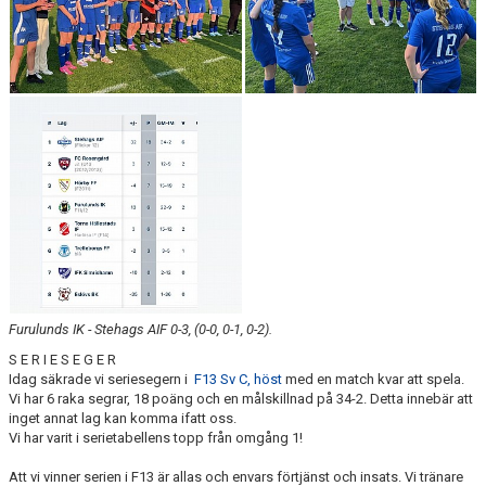
Furulunds IK - Stehags AIF 0-3, (0-0, 0-1, 0-2).
S E R I E S E G E R
Idag säkrade vi seriesegern i
F13 Sv C, höst
med en match kvar att spela.
Vi har 6 raka segrar, 18 poäng och en målskillnad på 34-2. Detta innebär att
inget annat lag kan komma ifatt oss.
Vi har varit i serietabellens topp från omgång 1!
Att vi vinner serien i F13 är allas och envars förtjänst och insats. Vi tränare