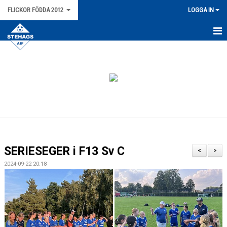
FLICKOR FÖDDA 2012
LOGGA IN
HEM
NYHETER
KALENDER
MATCHER
TRUPPEN
SERIESEGER i F13 Sv C
<
>
BILDGALLERI
2024-09-22 20:18
DOKUMENT