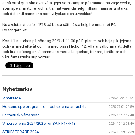
är så otroligt stolta över våra tjejer som kämpar på träningarna varje vecka,
som spelar matcher och allt annat varenda helg. Tillsammans är vi starka
och det är tillsammans som vi lyckas och utvecklas!
Nu avslutar vi serien i F13 på bästa sätt nästa helg hemma mot FC
Rosengård vit.
Kom till matchen på söndag 29/9 kl. 11:00 på B-planen och heja på tjejerna
och var med efteråt och fira med oss i Flickor 12. Alla är välkomna att delta
och fira seriesegern tillsammans med alla spelare, tränare, föräldrar och
våra fantastiska supportrar.
Nyhetsarkiv
Vinterserie
2025-10-21 10:51
Höstens spelprogram för höstserierna är fastställt.
2025-07-01 20:59
Fantastisk vårsäsong
2025-06-17 12:48
Vinterserierna 2024/2025 för SAIF F14/F13
2024-10-12 08:49
SERIESEGRARE 2024
2024-09-29 17:39