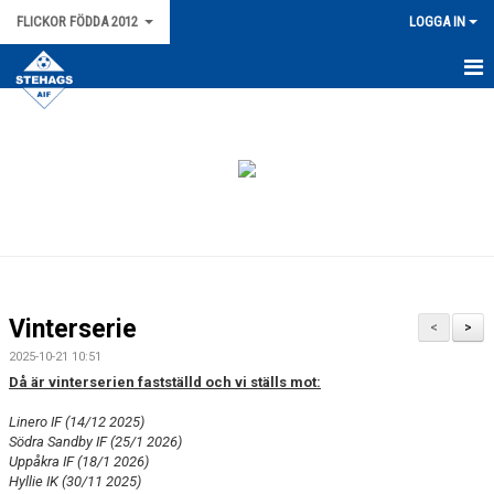
FLICKOR FÖDDA 2012
LOGGA IN
HEM
NYHETER
KALENDER
MATCHER
TRUPPEN
Vinterserie
<
>
BILDGALLERI
2025-10-21 10:51
Då är vinterserien fastställd och vi ställs mot:
DOKUMENT
Linero IF (14/12 2025)
Södra Sandby IF (25/1 2026)
Uppåkra IF (18/1 2026)
Hyllie IK (30/11 2025)