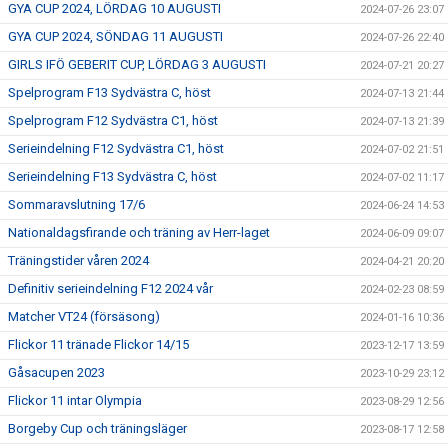
GYA CUP 2024, LÖRDAG 10 AUGUSTI
2024-07-26 23:07
GYA CUP 2024, SÖNDAG 11 AUGUSTI
2024-07-26 22:40
GIRLS IFÖ GEBERIT CUP, LÖRDAG 3 AUGUSTI
2024-07-21 20:27
Spelprogram F13 Sydvästra C, höst
2024-07-13 21:44
Spelprogram F12 Sydvästra C1, höst
2024-07-13 21:39
Serieindelning F12 Sydvästra C1, höst
2024-07-02 21:51
Serieindelning F13 Sydvästra C, höst
2024-07-02 11:17
Sommaravslutning 17/6
2024-06-24 14:53
Nationaldagsfirande och träning av Herr-laget
2024-06-09 09:07
Träningstider våren 2024
2024-04-21 20:20
Definitiv serieindelning F12 2024 vår
2024-02-23 08:59
Matcher VT24 (försäsong)
2024-01-16 10:36
Flickor 11 tränade Flickor 14/15
2023-12-17 13:59
Gåsacupen 2023
2023-10-29 23:12
Flickor 11 intar Olympia
2023-08-29 12:56
Borgeby Cup och träningsläger
2023-08-17 12:58