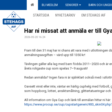
BLI MEDLEM
SENIORER
BARN OCH UNGD
STARTSIDA
NYHETSARKIV
OM STEHAGS AIF
Har ni missat att anmäla er till G
2026-05-20 16:24
Fram till den 31 maj har ni chans att vara med i utlottningen 
anmälningsavgiften – värd upp till 1350 kr!
Tävlingen gäller alla lag med barn födda 2011–2020 och är en f
årets roligaste cup som spelas 7–9 augusti!
Redan anmälda? Ingen fara ni är självklart också med i utlott
Oavsett vinst eller inte, väntar en härlig cuphelg med fotboll,
som hoppborg, lotteri, ansiktsmålning, glittertatueringar oc
All information om Gya Cup och länk till anmälan hittar ni här:
https://www.procup.se/cup/cupstartgeneric900_skin04.ph