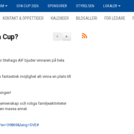
OM
GYA CUP 2026
SPONSORER
STYRELSEN
LOKALER
KONTAKT & ÖPPETTIDER
KALENDER
BILDGALLERI
FÖR LEDARE
ya Cup?
<
>
där Stehags AIF bjuder vinnaren på hela
antastisk möjlighet att vinna en plats till
ningen!
 gemenskap och roliga familjeaktiviteter
h en massa annat.
p?ev=39869&lang=SVE#