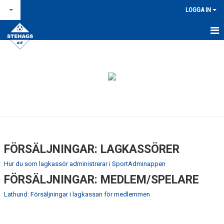
LOGGA IN
STARTSIDA
NYHETSARKIV
OM STEHAGS AIF
KONTAKT & ÖPPETTIDER
KALENDER
FÖRSÄLJNINGAR: LAGKASSÖRER
BILDGALLERI
Hur du som lagkassör administrerar i SportAdminappen
FÖRSÄLJNINGAR: MEDLEM/SPELARE
FÖR LEDARE
Lathund: Försäljningar i lagkassan för medlemmen
FÖRSÄLJNINGAR / LAGKASSOR