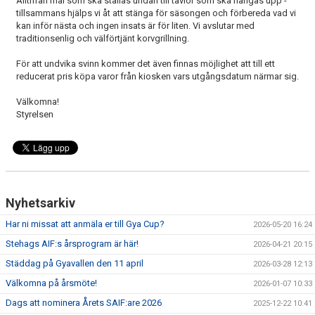
Alltifrån mål som ska ställas undan till tavlor som ska hängas upp -
tillsammans hjälps vi åt att stänga för säsongen och förbereda vad vi
kan inför nästa och ingen insats är för liten. Vi avslutar med
traditionsenlig och välförtjänt korvgrillning.
För att undvika svinn kommer det även finnas möjlighet att till ett
reducerat pris köpa varor från kiosken vars utgångsdatum närmar sig.
Välkomna!
Styrelsen
Nyhetsarkiv
Har ni missat att anmäla er till Gya Cup?
2026-05-20 16:24
Stehags AIF:s årsprogram är här!
2026-04-21 20:15
Städdag på Gyavallen den 11 april
2026-03-28 12:13
Välkomna på årsmöte!
2026-01-07 10:33
Dags att nominera Årets SAIF:are 2026
2025-12-22 10:41