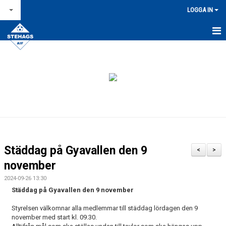
LOGGA IN
STARTSIDA
NYHETSARKIV
OM STEHAGS AIF
KONTAKT & ÖPPETTIDER
KALENDER
Städdag på Gyavallen den 9
<
>
BILDGALLERI
november
2024-09-26 13:30
FÖR LEDARE
Städdag på Gyavallen den 9 november
FÖRSÄLJNINGAR / LAGKASSOR
Styrelsen välkomnar alla medlemmar till städdag lördagen den 9
november med start kl. 09.30.