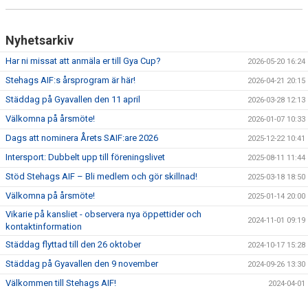
Nyhetsarkiv
Har ni missat att anmäla er till Gya Cup?
2026-05-20 16:24
Stehags AIF:s årsprogram är här!
2026-04-21 20:15
Städdag på Gyavallen den 11 april
2026-03-28 12:13
Välkomna på årsmöte!
2026-01-07 10:33
Dags att nominera Årets SAIF:are 2026
2025-12-22 10:41
Intersport: Dubbelt upp till föreningslivet
2025-08-11 11:44
Stöd Stehags AIF – Bli medlem och gör skillnad!
2025-03-18 18:50
Välkomna på årsmöte!
2025-01-14 20:00
Vikarie på kansliet - observera nya öppettider och
2024-11-01 09:19
kontaktinformation
Städdag flyttad till den 26 oktober
2024-10-17 15:28
Städdag på Gyavallen den 9 november
2024-09-26 13:30
Välkommen till Stehags AIF!
2024-04-01