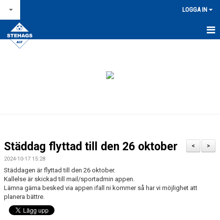
LOGGA IN
STARTSIDA
NYHETSARKIV
OM STEHAGS AIF
KONTAKT & ÖPPETTIDER
KALENDER
Städdag flyttad till den 26 oktober
<
>
BILDGALLERI
2024-10-17 15:28
Städdagen är flyttad till den 26 oktober.
FÖR LEDARE
Kallelse är skickad till mail/sportadmin appen.
Lämna gärna besked via appen ifall ni kommer så har vi möjlighet att
planera bättre.
FÖRSÄLJNINGAR / LAGKASSOR