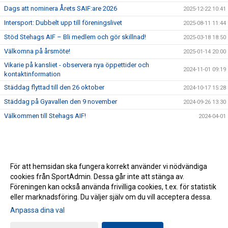
Dags att nominera Årets SAIF:are 2026
2025-12-22 10:41
Intersport: Dubbelt upp till föreningslivet
2025-08-11 11:44
Stöd Stehags AIF – Bli medlem och gör skillnad!
2025-03-18 18:50
Välkomna på årsmöte!
2025-01-14 20:00
Vikarie på kansliet - observera nya öppettider och
2024-11-01 09:19
kontaktinformation
Städdag flyttad till den 26 oktober
2024-10-17 15:28
Städdag på Gyavallen den 9 november
2024-09-26 13:30
Välkommen till Stehags AIF!
2024-04-01
För att hemsidan ska fungera korrekt använder vi nödvändiga
cookies från SportAdmin. Dessa går inte att stänga av.
Föreningen kan också använda frivilliga cookies, t.ex. för statistik
eller marknadsföring. Du väljer själv om du vill acceptera dessa.
Anpassa dina val
Cookie-inställningar
Gå till Webbversion