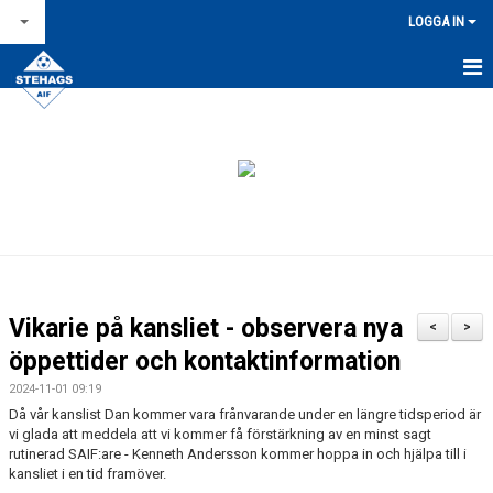
LOGGA IN
STARTSIDA
NYHETSARKIV
OM STEHAGS AIF
KONTAKT & ÖPPETTIDER
KALENDER
Vikarie på kansliet - observera nya
<
>
BILDGALLERI
öppettider och kontaktinformation
2024-11-01 09:19
FÖR LEDARE
Då vår kanslist Dan kommer vara frånvarande under en längre tidsperiod är
vi glada att meddela att vi kommer få förstärkning av en minst sagt
FÖRSÄLJNINGAR / LAGKASSOR
rutinerad SAIF:are - Kenneth Andersson kommer hoppa in och hjälpa till i
kansliet i en tid framöver.