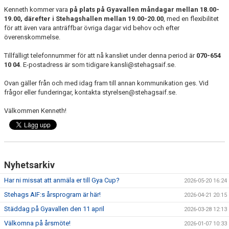
Kenneth kommer vara
på plats på Gyavallen måndagar mellan 18.00-
19.00, därefter i Stehagshallen mellan 19.00-20.00
, med en flexibilitet
för att även vara anträffbar övriga dagar vid behov och efter
överenskommelse.
Tillfälligt telefonnummer för att nå kansliet under denna period är
070-654
10 04
. E-postadress är som tidigare kansli@stehagsaif.se.
Ovan gäller från och med idag fram till annan kommunikation ges. Vid
frågor eller funderingar, kontakta styrelsen@stehagsaif.se.
Välkommen Kenneth!
Nyhetsarkiv
Har ni missat att anmäla er till Gya Cup?
2026-05-20 16:24
Stehags AIF:s årsprogram är här!
2026-04-21 20:15
Städdag på Gyavallen den 11 april
2026-03-28 12:13
Välkomna på årsmöte!
2026-01-07 10:33