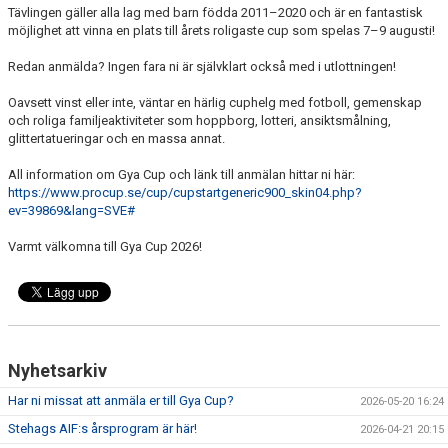
Tävlingen gäller alla lag med barn födda 2011–2020 och är en fantastisk
möjlighet att vinna en plats till årets roligaste cup som spelas 7–9 augusti!
Redan anmälda? Ingen fara ni är självklart också med i utlottningen!
Oavsett vinst eller inte, väntar en härlig cuphelg med fotboll, gemenskap
och roliga familjeaktiviteter som hoppborg, lotteri, ansiktsmålning,
glittertatueringar och en massa annat.
All information om Gya Cup och länk till anmälan hittar ni här:
https://www.procup.se/cup/cupstartgeneric900_skin04.php?
ev=39869&lang=SVE#
Varmt välkomna till Gya Cup 2026!
Nyhetsarkiv
Har ni missat att anmäla er till Gya Cup?
2026-05-20 16:24
Stehags AIF:s årsprogram är här!
2026-04-21 20:15