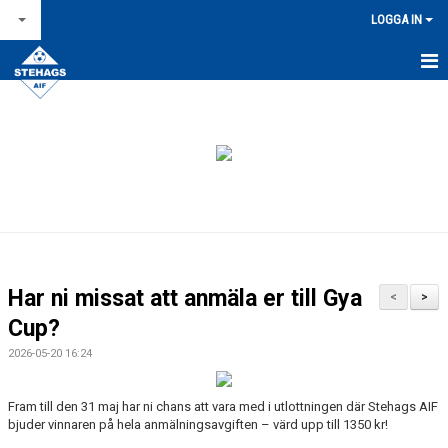
LOGGA IN
STARTSIDA
NYHETSARKIV
OM STEHAGS AIF
KONTAKT & ÖPPETTIDER
KALENDER
Har ni missat att anmäla er till Gya
<
>
BILDGALLERI
Cup?
2026-05-20 16:24
FÖR LEDARE
FÖRSÄLJNINGAR / LAGKASSOR
Fram till den 31 maj har ni chans att vara med i utlottningen där Stehags AIF
bjuder vinnaren på hela anmälningsavgiften – värd upp till 1350 kr!