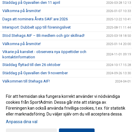
Städdag på Gyavallen den 11 april
2026-03-28 12:13
Välkomna på årsmöte!
2026-01-07 10:33
Dags att nominera Årets SAIF:are 2026
2025-12-22 10:41
Intersport: Dubbelt upp till föreningslivet
2025-08-11 11:44
Stöd Stehags AIF – Bli medlem och gör skillnad!
2025-03-18 18:50
Välkomna på årsmöte!
2025-01-14 20:00
Vikarie på kansliet - observera nya öppettider och
2024-11-01 09:19
kontaktinformation
Städdag flyttad till den 26 oktober
2024-10-17 15:28
Städdag på Gyavallen den 9 november
2024-09-26 13:30
Välkommen till Stehags AIF!
2024-04-01
För att hemsidan ska fungera korrekt använder vi nödvändiga
cookies från SportAdmin. Dessa går inte att stänga av.
Föreningen kan också använda frivilliga cookies, t.ex. för statistik
eller marknadsföring. Du väljer själv om du vill acceptera dessa.
Anpassa dina val
Cookie-inställningar
Gå till Webbversion